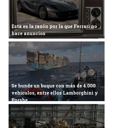
Esta es la razón por la que Ferrari no
hace anuncios
Anuncio de Ferrari¿Sabías por qué las marcas
automovilísticas más prestigiosas del m...
Se hunde un buque con más de 4.000
vehículos, entre ellos Lamborghini y
Porshe
Más de 4.000 vehículos pertenecientes a las
marcas Lamborghini y Porsche (entre otras) han...