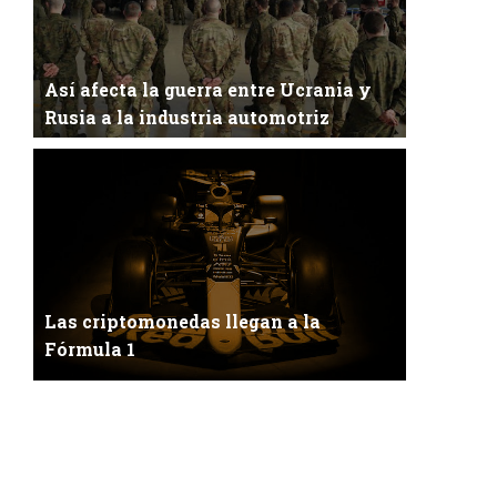
Así afecta la guerra entre Ucrania y
Rusia a la industria automotriz
La industria automotriz peligra en Europa. La
inevitable guerra ha estallado entre estos d...
Las criptomonedas llegan a la
Fórmula 1
Fórmula 1 y las criptomonedasLos tiempos
cambian y las modas transcurren, algunas duran
má...