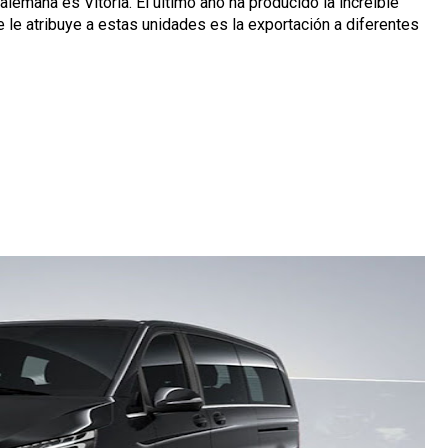
alemana es Vitoria. El último año ha producido la increíble
e le atribuye a estas unidades es la exportación a diferentes