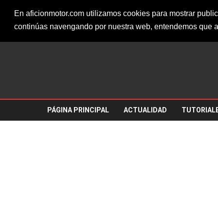
Sábado, 8 de agosto de 20
AFICIONMOTOR.COM
En aficionmotor.com utilizamos cookies para mostrar public
continúas navengando por nuestra web, entendemos que a
PÁGINA PRINCIPAL
ACTUALIDAD
TUTORIAL