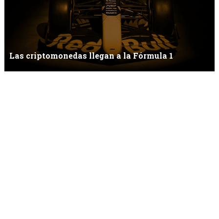
Las criptomonedas llegan a la Fórmula 1
Fórmula 1 y las criptomonedasLos tiempos cambian y las modas
transcurren, algunas duran má...