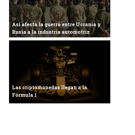
Así afecta la guerra entre Ucrania y
Rusia a la industria automotriz
La industria automotriz peligra en Europa. La
inevitable guerra ha estallado entre estos d...
Las criptomonedas llegan a la
Fórmula 1
Fórmula 1 y las criptomonedasLos tiempos
cambian y las modas transcurren, algunas duran
má...