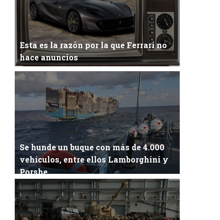
Esta es la razón por la que Ferrari no
hace anuncios
Anuncio de Ferrari¿Sabías por qué las marcas
automovilísticas más prestigiosas del m...
Se hunde un buque con más de 4.000
vehículos, entre ellos Lamborghini y
Porshe
Más de 4.000 vehículos pertenecientes a las
marcas Lamborghini y Porsche (entre otras) han...