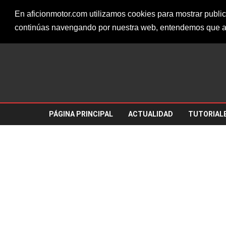
Jueves, 6 de agosto de 20
AFICIONMOTOR.COM
En aficionmotor.com utilizamos cookies para mostrar public
continúas navengando por nuestra web, entendemos que a
PÁGINA PRINCIPAL
ACTUALIDAD
TUTORIAL