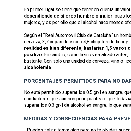
En primer lugar se tiene que tener en cuenta un valo
dependiendo de si eres hombre o mujer
, pues lo
mujeres, y es por ello que el alcohol hace menos efe
Según el ¨Real Automóvil Club de Cataluña¨ un homb
cerveza, 3,7 copas de vino o 4,8 chupitos de licor y 
realidad es bien diferente, bastarían 1,5 vasos 
positivo.
En cambio, como hemos recalcado antes, en 
bastante. Con solo una unidad de cerveza, vino o lico
alcoholemia
.
PORCENTAJES PERMITIDOS PARA NO DAR
No está permitido superar los 0,5 gr/l en sangre, que
conductores que aún son principiantes o que todavía
superar los 0,3 gr/l de alcohol en sangre, lo que serí
MEDIDAS Y CONSECUENCIAS PARA PREVE
- Puedes salir a tomar algo pero no te olvides nunc